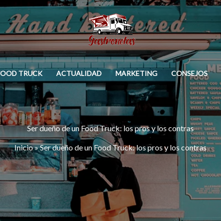
FOOD TRUCK
ACTUALIDAD
MARKETING
CONSEJOS
Ser dueño de un Food Truck: los pros y los contras
Inicio
»
Ser dueño de un Food Truck: los pros y los contras