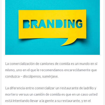
La comercialización de camiones de comida es un mundo en sí
mismo, uno en el que le recomendamos encarecidamente que
conduzca – discúlpenos, sumérjase.
La diferencia entre comercializar un restaurante de ladrillo y
mortero versus un camión de comida es que en un caso usted
está intentando llevar a la gente a su restaurante, y en el