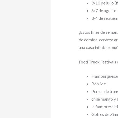
9/10 de julio (
6/7 de agosto
3/4 de septie
¡Estos fines de seman
de comida, cerveza ar
una casa inflable (mué
Food Truck Festivals 
Hamburguesas
Bon Me
Perros de tran
chile mango y 
la fiambrera it
Gofres de Zin