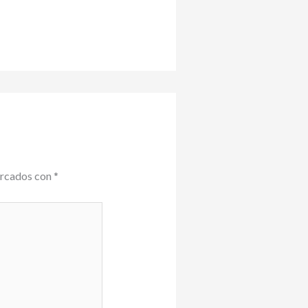
arcados con
*