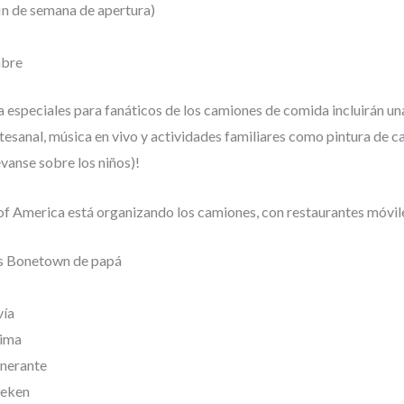
fin de semana de apertura)
mbre
a especiales para fanáticos de los camiones de comida incluirán u
tesanal, música en vivo y actividades familiares como pintura de c
vanse sobre los niños)!
of America está organizando los camiones, con restaurantes móvile
 Bonetown de papá
vía
lima
inerante
neken