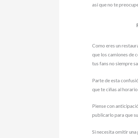
así que no te preocup
Como eres un restauran
que los camiones de c
tus fans no siempre s
Parte de esta confusió
que te ciñas al horari
Piense con anticipació
publicarlo para que su
Si necesita omitir un