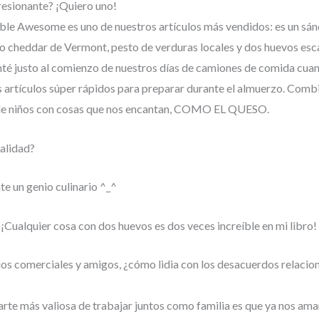
resionante? ¡Quiero uno!
ble Awesome es uno de nuestros artículos más vendidos: es un sá
o cheddar de Vermont, pesto de verduras locales y dos huevos esc
venté justo al comienzo de nuestros días de camiones de comida cu
artículos súper rápidos para preparar durante el almuerzo. Combi
de niños con cosas que nos encantan, COMO EL QUESO.
ialidad?
te un genio culinario ^_^
. ¡Cualquier cosa con dos huevos es dos veces increíble en mi libro!
os comerciales y amigos, ¿cómo lidia con los desacuerdos relacio
parte más valiosa de trabajar juntos como familia es que ya nos am