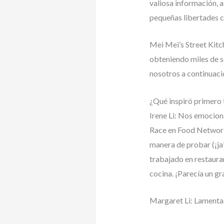
valiosa información, a
pequeñas libertades co
Mei Mei’s Street Kitc
obteniendo miles de s
nosotros a continuaci
¿Qué inspiró primero 
Irene Li: Nos emocio
Race en Food Network
manera de probar (¡ja
trabajado en restaura
cocina. ¡Parecía un g
Margaret Li: Lamentab