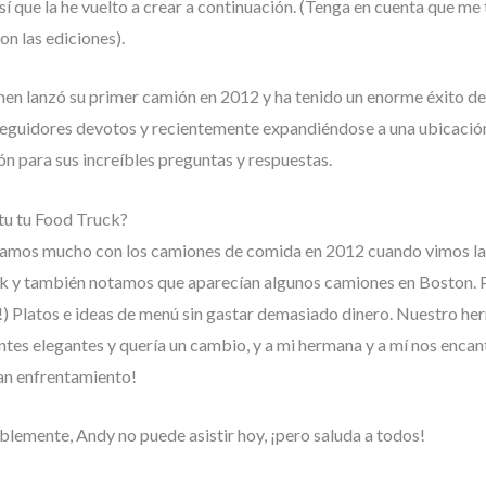
sí que la he vuelto a crear a continuación. (Tenga en cuenta que m
n las ediciones).
hen lanzó su primer camión en 2012 y ha tenido un enorme éxito d
eguidores devotos y recientemente expandiéndose a una ubicación 
ón para sus increíbles preguntas y respuestas.
tu tu Food Truck?
namos mucho con los camiones de comida en 2012 cuando vimos l
 y también notamos que aparecían algunos camiones en Boston. P
!) Platos e ideas de menú sin gastar demasiado dinero. Nuestro h
ntes elegantes y quería un cambio, y a mi hermana y a mí nos encan
ran enfrentamiento!
lemente, Andy no puede asistir hoy, ¡pero saluda a todos!