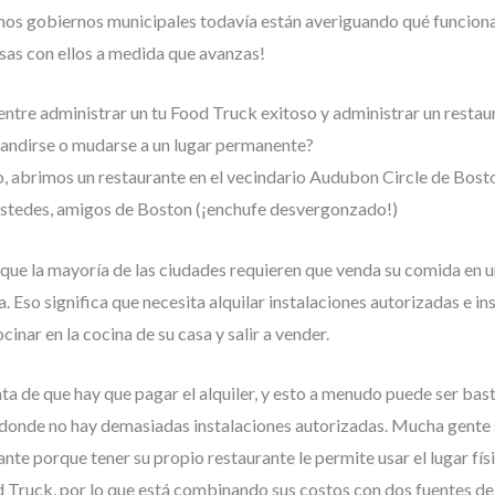
hos gobiernos municipales todavía están averiguando qué funcion
osas con ellos a medida que avanzas!
 entre administrar un tu Food Truck exitoso y administrar un restau
andirse o mudarse a un lugar permanente?
, abrimos un restaurante en el vecindario Audubon Circle de Bost
ustedes, amigos de Boston (¡enchufe desvergonzado!)
ue la mayoría de las ciudades requieren que venda su comida en u
 Eso significa que necesita alquilar instalaciones autorizadas e i
nar en la cocina de su casa y salir a vender.
ta de que hay que pagar el alquiler, y esto a menudo puede ser bas
donde no hay demasiadas instalaciones autorizadas. Mucha gente 
nte porque tener su propio restaurante le permite usar el lugar fís
Truck, por lo que está combinando sus costos con dos fuentes de 