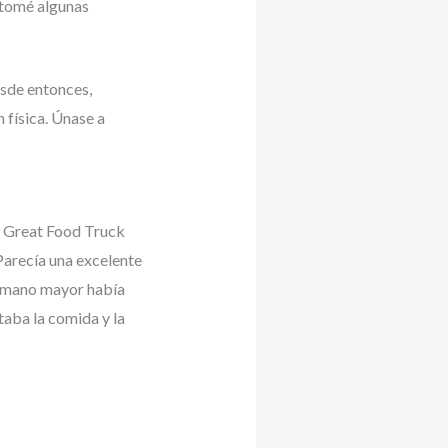
e tomé algunas
esde entonces,
física. Únase a
a Great Food Truck
arecía una excelente
ermano mayor había
taba la comida y la