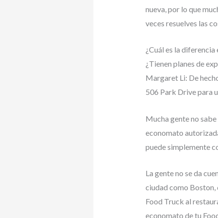
nueva, por lo que muc
veces resuelves las c
¿Cuál es la diferencia
¿Tienen planes de exp
Margaret Li: De hecho
506 Park Drive para 
Mucha gente no sabe q
economato autorizada.
puede simplemente coci
La gente no se da cuen
ciudad como Boston, 
Food Truck al restaura
economato de tu Food 