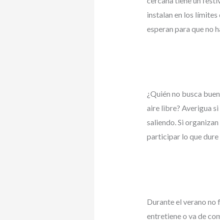
cercana tiene un festi
instalan en los límit
esperan para que no h
¿Quién no busca buena 
aire libre? Averigua s
saliendo. Si organizan
participar lo que dure 
Durante el verano no fa
entretiene o va de co