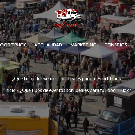
FOOD TRUCK
ACTUALIDAD
MARKETING
CONSEJOS
¿Qué tipos de eventos son ideales para tu Food Truck?
Inicio
»
¿Qué tipos de eventos son ideales para tu Food Truck?