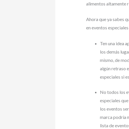
alimentos altamente 
Ahora que ya sabes qu
en eventos especiales 
Ten una idea a
los demás luga
mismo, de modo
algún retraso 
especiales si e
No todos los e
especiales que
los eventos se
marca podría n
lista de evento