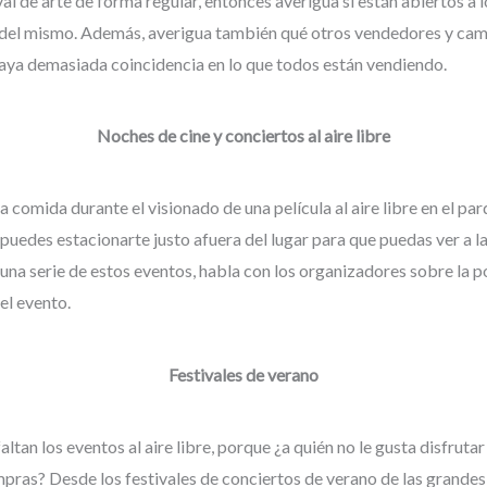
val de arte de forma regular, entonces averigua si están abiertos a
es del mismo. Además, averigua también qué otros vendedores y ca
aya demasiada coincidencia en lo que todos están vendiendo.
Noches de cine y conciertos al aire libre
comida durante el visionado de una película al aire libre en el par
i puedes estacionarte justo afuera del lugar para que puedas ver a l
 una serie de estos eventos, habla con los organizadores sobre la p
el evento.
Festivales de verano
ltan los eventos al aire libre, porque ¿a quién no le gusta disfrutar
mpras? Desde los festivales de conciertos de verano de las grandes