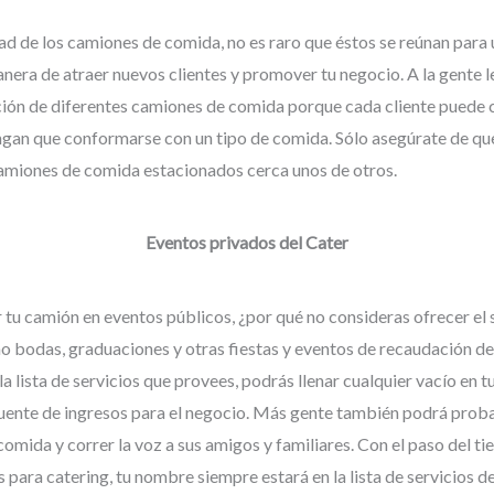
ad de los camiones de comida, no es raro que éstos se reúnan para 
nera de atraer nuevos clientes y promover tu negocio. A la gente l
ción de diferentes camiones de comida porque cada cliente puede 
ngan que conformarse con un tipo de comida. Sólo asegúrate de q
amiones de comida estacionados cerca unos de otros.
Eventos privados del Cater
tu camión en eventos públicos, ¿por qué no consideras ofrecer el s
 bodas, graduaciones y otras fiestas y eventos de recaudación de
 la lista de servicios que provees, podrás llenar cualquier vacío en 
uente de ingresos para el negocio. Más gente también podrá probar
comida y correr la voz a sus amigos y familiares. Con el paso del t
para catering, tu nombre siempre estará en la lista de servicios d