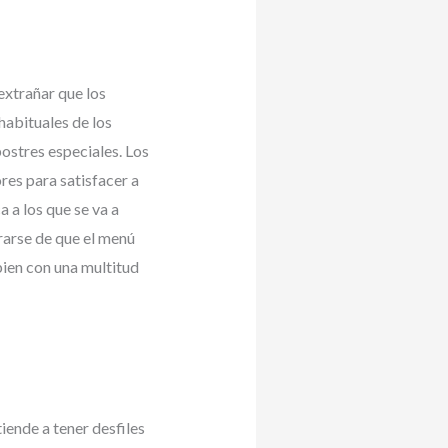
extrañar que los
habituales de los
ostres especiales. Los
res para satisfacer a
 a los que se va a
rarse de que el menú
bien con una multitud
iende a tener desfiles