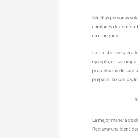
Muchas personas solo 
camiones de comida. P
en el negocio.
Los costos inesperad
ejemplo, es casi impo
propietarios de camio
preparar la comida, l
3
La mejor manera de de
Reclama una identidad