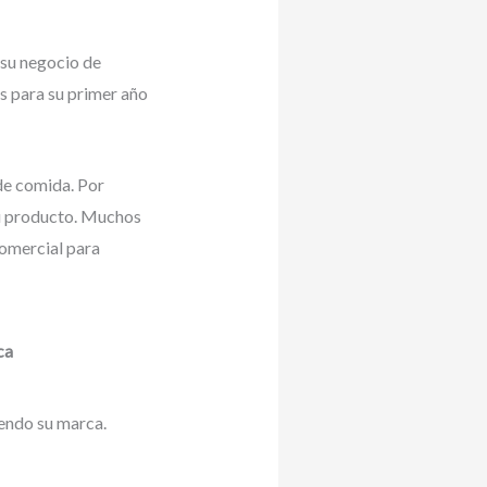
 su negocio de
s para su primer año
de comida. Por
su producto. Muchos
comercial para
ca
yendo su marca.