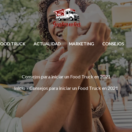
FOOD TRUCK
ACTUALIDAD
MARKETING
CONSEJOS
Consejos para iniciar un Food Truck en 2021
Inicio
»
Consejos para iniciar un Food Truck en 2021