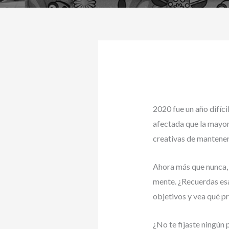
2020 fue un año difíci
afectada que la mayor
creativas de manteners
Ahora más que nunca, 
mente. ¿Recuerdas esas
objetivos y vea qué p
¿No te fijaste ningún