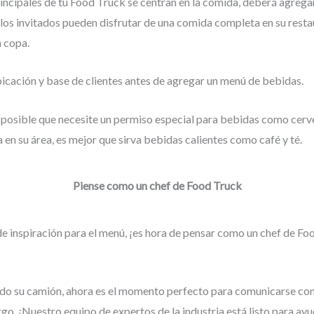
rincipales de tu Food Truck se centran en la comida, deberá agrega
os invitados pueden disfrutar de una comida completa en su restaur
a copa.
bicación y base de clientes antes de agregar un menú de bebidas.
s posible que necesite un permiso especial para bebidas como cerve
en su área, es mejor que sirva bebidas calientes como café y té.
Piense como un chef de Food Truck
de inspiración para el menú, ¡es hora de pensar como un chef de F
ado su camión, ahora es el momento perfecto para comunicarse con 
go. ¡Nuestro equipo de expertos de la industria está listo para ayu