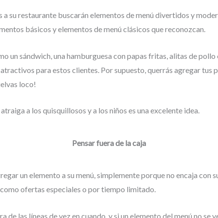
s a su restaurante buscarán elementos de menú divertidos y mode
imentos básicos y elementos de menú clásicos que reconozcan.
mo un sándwich, una hamburguesa con papas fritas, alitas de pollo
atractivos para estos clientes. Por supuesto, querrás agregar tus 
uelvas loco!
traiga a los quisquillosos y a los niños es una excelente idea.
Pensar fuera de la caja
egar un elemento a su menú, simplemente porque no encaja con su 
 como ofertas especiales o por tiempo limitado.
ra de las líneas de vez en cuando, y si un elemento del menú no se