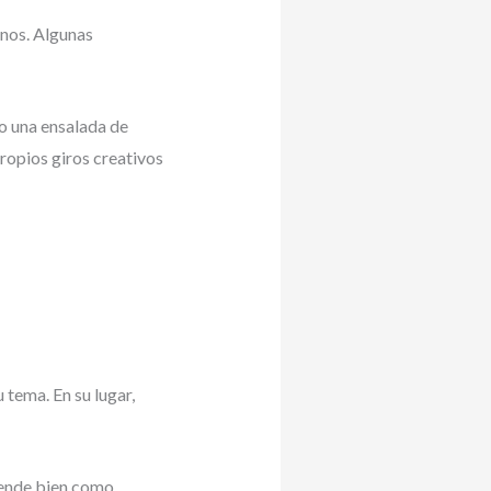
rnos. Algunas
 o una ensalada de
propios giros creativos
tema. En su lugar,
 vende bien como