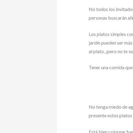
No todos los invitado
personas buscarán al
Los platos simples co
jardín pueden ser más 
al plato, ¡pero no te v
Tener una comida que a
No tenga miedo de agr
presente estos platos
Está bien colorear fue