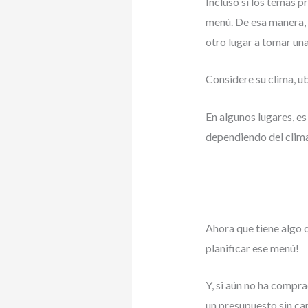
Incluso si los temas p
menú. De esa manera, l
otro lugar a tomar un
Considere su clima, u
En algunos lugares, e
dependiendo del clima 
Ahora que tiene algo 
planificar ese menú!
Y, si aún no ha compr
un presupuesto sin car