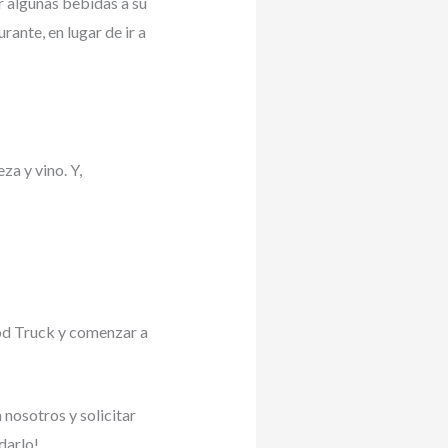
r algunas bebidas a su
ante, en lugar de ir a
za y vino. Y,
ood Truck y comenzar a
nosotros y solicitar
darlo!