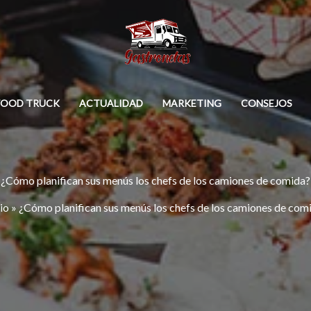
FOOD TRUCK
ACTUALIDAD
MARKETING
CONSEJOS
¿Cómo planifican sus menús los chefs de los camiones de comida?
cio
»
¿Cómo planifican sus menús los chefs de los camiones de com