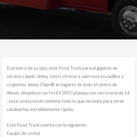
El primero de su tipo, este Food Truck para el gigante de
servicio rápido Jimmy John’s ofrecerá sabrosos bocadillos y
crujientes Jimmy Chips® en lugares de todo el centro de
Illinois. Alojada en un Ford E350 Cutaway con carrocería de 14
‘, esta cocina móvil contiene todo lo que necesita para servir
sándwiches increíblemente rápido.
Este Food Truck cuenta con lo siguiente:
Equipo de cocina