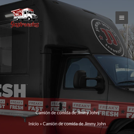
Ir
al
contenido
Camión de comida de Jimmy John
Inicio
»
Camión de comida de Jimmy John