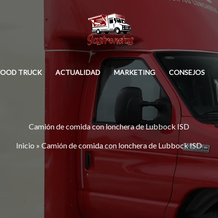
FOOD TRUCK
ACTUALIDAD
MARKETING
CONSEJOS
Camión de comida con lonchera de Lubbock ISD
Inicio
»
Camión de comida con lonchera de Lubbock ISD