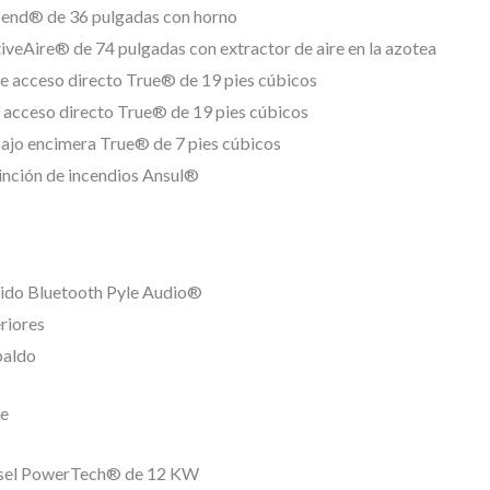
end® de 36 pulgadas con horno
eAire® de 74 pulgadas con extractor de aire en la azotea
e acceso directo True® de 19 pies cúbicos
acceso directo True® de 19 pies cúbicos
ajo encimera True® de 7 pies cúbicos
inción de incendios Ansul®
nido Bluetooth Pyle Audio®
riores
paldo
e
ésel PowerTech® de 12 KW