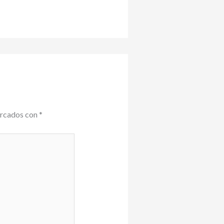
arcados con
*