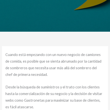
Cuando está empezando con un nuevo negocio de camiones
de comida, es posible que se sienta abrumado por la cantidad
de sombreros que necesita usar más allá del sombrero del
chef de primera necesidad.
Desde la búsqueda de suministros y el trato con los clientes
hasta la comercialización de su negocio y la decisión de visitar
webs como Gastronetas para maximizar su base de clientes,
es fácil atascarse.