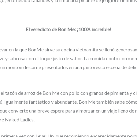
go, el té helado tailandés y la limonada picante de jengibre definit
El veredicto de Bon Me: ¡100% increíble!
levar en la que BonMe sirve su cocina vietnamita se llenó genero
ve y sabrosa con el toque justo de sabor. La comida contó con mon
 un montón de carne presentados en una pintoresca escena de delici
l tazón de arroz de Bon Me con pollo con granos de pimienta y cila
e). Igualmente fantástico y abundante. Bon Me también sabe cómo
 que convierte una breve espera para almorzar en un viaje lleno de 
re Naked Ladies.
 primera vez con Level Up, que recomiendo encarecidamente porqu