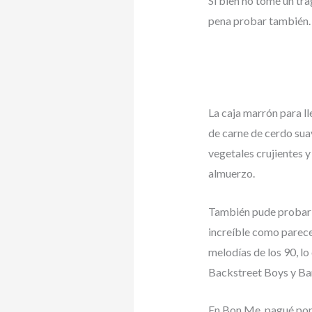
Si bien no tomé un tra
pena probar también.
La caja marrón para l
de carne de cerdo sua
vegetales crujientes y
almuerzo.
También pude probar e
increíble como parec
melodías de los 90, lo
Backstreet Boys y Ba
En Bon Me, pagué por