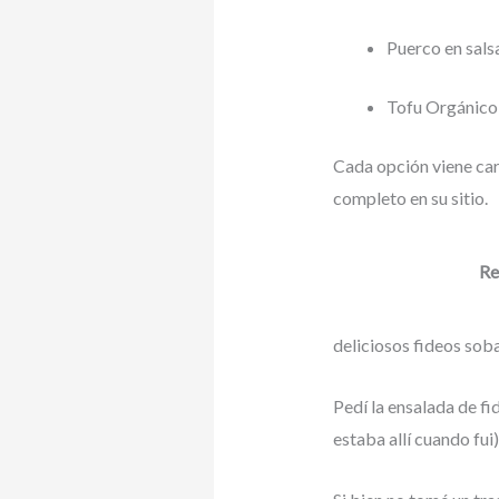
Puerco en sal
Tofu Orgánico
Cada opción viene carg
completo en su sitio.
Re
deliciosos fideos sob
Pedí la ensalada de f
estaba allí cuando fui)