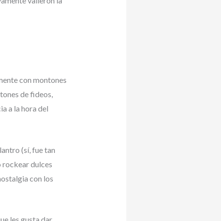
ivamente valieron la
samente con montones
tones de fideos,
a a la hora del
ntro (sí, fue tan
 rockear dulces
nostalgia con los
e les gusta dar