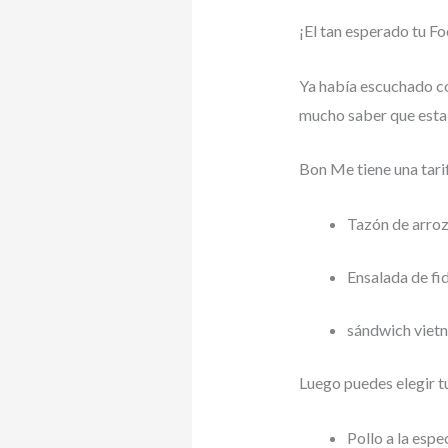
¡El tan esperado tu 
Ya había escuchado co
mucho saber que estab
Bon Me tiene una tarif
Tazón de arroz 
Ensalada de fid
sándwich viet
Luego puedes elegir tu
Pollo a la espe