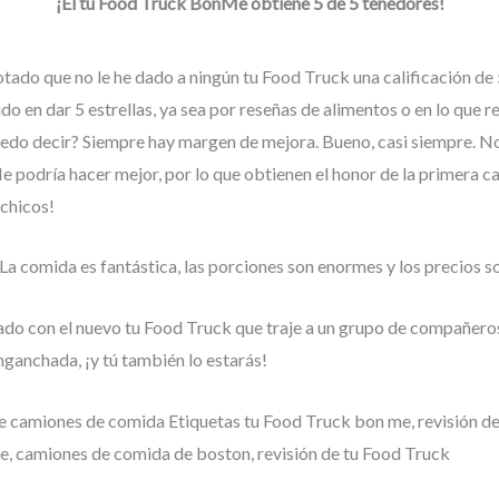
¡El tu Food Truck BonMe obtiene 5 de 5 tenedores!
tado que no le he dado a ningún tu Food Truck una calificación de 5
do en dar 5 estrellas, ya sea por reseñas de alimentos o en lo que r
puedo decir? Siempre hay margen de mejora. Bueno, casi siempre. N
odría hacer mejor, por lo que obtienen el honor de la primera cal
 chicos!
La comida es fantástica, las porciones son enormes y los precios s
do con el nuevo tu Food Truck que traje a un grupo de compañero
nganchada, ¡y tú también lo estarás!
e camiones de comida Etiquetas tu Food Truck bon me, revisión d
, camiones de comida de boston, revisión de tu Food Truck