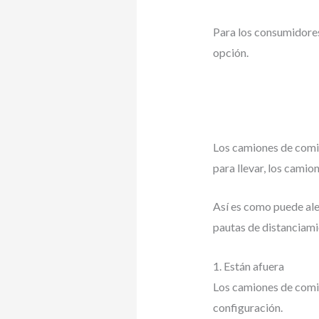
Para los consumidores
opción.
Los camiones de comid
para llevar, los camio
Así es como puede alen
pautas de distanciami
1. Están afuera
Los camiones de comid
configuración.