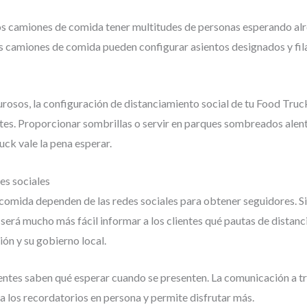
 los camiones de comida tener multitudes de personas esperando al
s camiones de comida pueden configurar asientos designados y fil
lurosos, la configuración de distanciamiento social de tu Food Tru
entes. Proporcionar sombrillas o servir en parques sombreados alen
ck vale la pena esperar.
des sociales
mida dependen de las redes sociales para obtener seguidores. Si 
 será mucho más fácil informar a los clientes qué pautas de distan
n y su gobierno local.
ientes saben qué esperar cuando se presenten. La comunicación a tr
a los recordatorios en persona y permite disfrutar más.